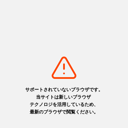
日出町の暮らしを体験！
「日出町での暮らしは魅力的だけど、いきなり移住は
ちょっと…」と考えているあなた！まずは少しの間、日
出町での暮らしを体験してみませんか？
日出町では「ひじ暮らし体験住宅」として日出町への
移住を検討している方に向けて4日以内（3泊4日）の体
験住宅を設置しています。
移住後の日出町での生活がイメージできる絶好の機会
ですよ！まずはお気軽にお問い合わせください！
ひじ暮らし体験住宅